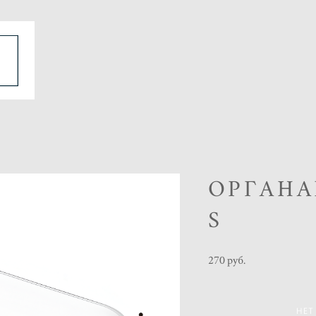
ОРГАНА
S
270 pуб.
НЕТ