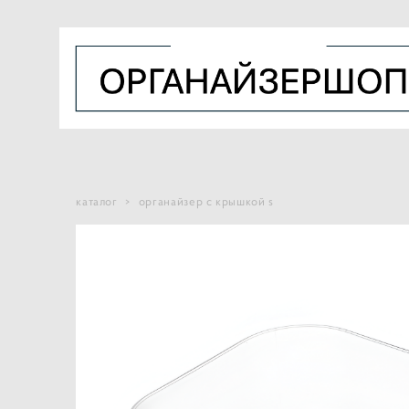
каталог
>
органайзер с крышкой s