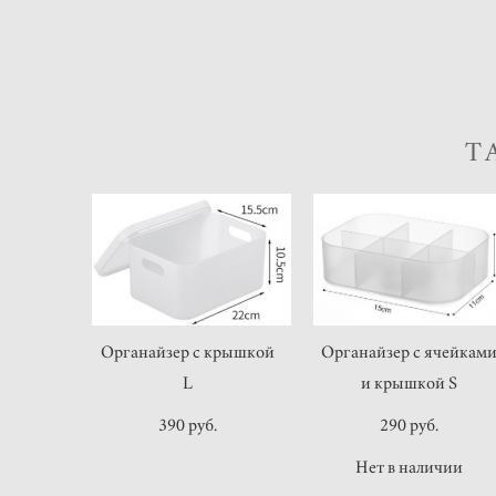
Т
Органайзер с крышкой
Органайзер с ячейкам
L
и крышкой S
390 pуб.
290 pуб.
Нет в наличии