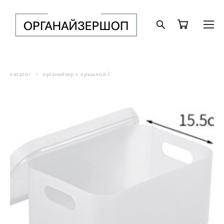
каталог
>
органайзер с крышкой l