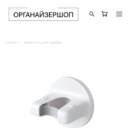
каталог
>
держатель для швабры